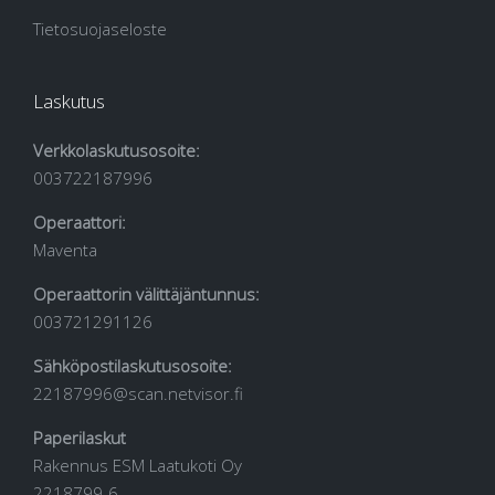
Tietosuojaseloste
Laskutus
Verkkolaskutusosoite:
003722187996
Operaattori:
Maventa
Operaattorin välittäjäntunnus:
003721291126
Sähköpostilaskutusosoite:
22187996@scan.netvisor.fi
Paperilaskut
Rakennus ESM Laatukoti Oy
2218799-6