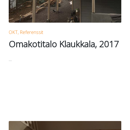
Posted
OKT
Referenssit
in
Omakotitalo Klaukkala, 2017
…