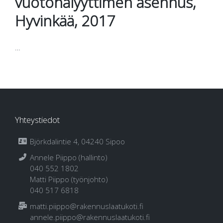
vuotohälyyttimen asennus,
Hyvinkää, 2017
…
Yhteystiedot
Björkdalintie 4, 04240 Sipoo
Annele Piippo (hallinto)
040 552 1802
Matti Piippo (työnjohto)
040 517 6818
matti.piippo@rakennuslaatukoti.fi
annele.piippo@rakennuslaatukoti.fi