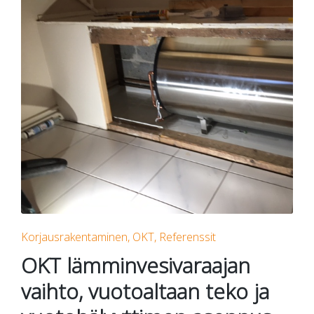
Posted
Korjausrakentaminen
OKT
Referenssit
in
OKT lämminvesivaraajan
vaihto, vuotoaltaan teko ja