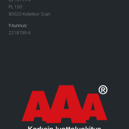
PL 100
80020 Kollektor Scan
Y-tunnus:
2218799-6