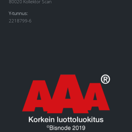
80020 Kollektor Scan
Y-tunnus:
2218799-6