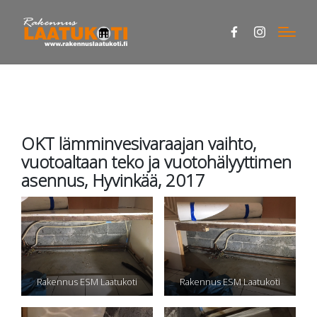
Facebook
Instagram
OKT lämminvesivaraajan vaihto,
vuotoaltaan teko ja vuotohälyyttimen
asennus, Hyvinkää, 2017
Rakennus ESM Laatukoti
Rakennus ESM Laatukoti