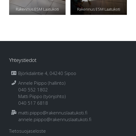
Rakennus ESM Laatukoti
Rakennus ESM Laatukoti
Yhteystiedot
Björkdalintie 4, 04240 Sipoo
Annele Piippo (hallinto)
040 552 1802
Matti Piippo (työnjohto)
040 517 6818
matti.piippo@rakennuslaatukoti.fi
annele.piippo@rakennuslaatukoti.fi
Tietosuojaseloste