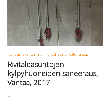
Posted
Korjausrakentaminen
Kylpyhuone
Referenssit
in
Rivitaloasuntojen
kylpyhuoneiden saneeraus,
Vantaa, 2017
…