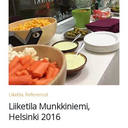
Posted
Liiketila
Referenssit
in
Liiketila Munkkiniemi,
Helsinki 2016