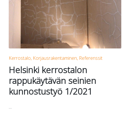
Posted
Kerrostalo
Korjausrakentaminen
Referenssit
in
Helsinki kerrostalon
rappukäytävän seinien
kunnostustyö 1/2021
…