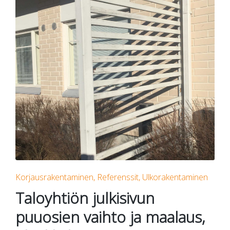
Posted
Korjausrakentaminen
Referenssit
Ulkorakentaminen
in
Taloyhtiön julkisivun
puuosien vaihto ja maalaus,