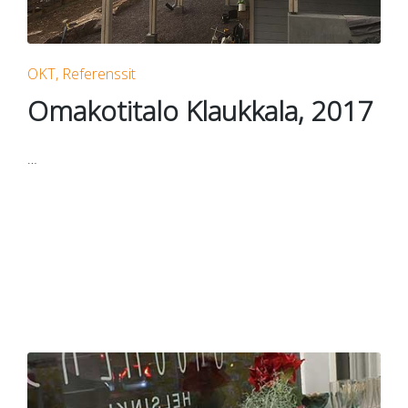
Posted
OKT
Referenssit
in
Omakotitalo Klaukkala, 2017
…