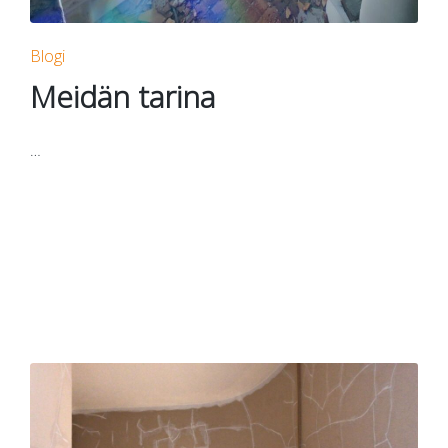
Posted
Blogi
in
Meidän tarina
…