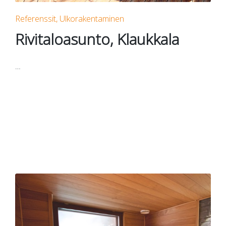
Posted
Referenssit
Ulkorakentaminen
in
Rivitaloasunto, Klaukkala
…