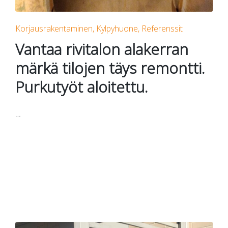
Posted
Korjausrakentaminen
Kylpyhuone
Referenssit
in
Vantaa rivitalon alakerran
märkä tilojen täys remontti.
Purkutyöt aloitettu.
…