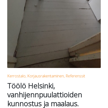
Posted
Kerrostalo
Korjausrakentaminen
Referenssit
in
Töölö Helsinki,
vanhijennpuulattioiden
kunnostus ja maalaus.