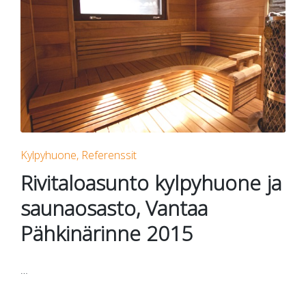
Posted
Kylpyhuone
Referenssit
in
Rivitaloasunto kylpyhuone ja
saunaosasto, Vantaa
Pähkinärinne 2015
…