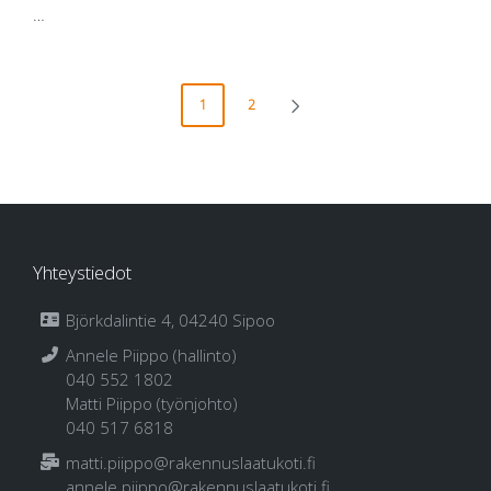
…
Artikkelien
1
2
NEXT
sivutus
PAGE
Yhteystiedot
Björkdalintie 4, 04240 Sipoo
Annele Piippo (hallinto)
040 552 1802
Matti Piippo (työnjohto)
040 517 6818
matti.piippo@rakennuslaatukoti.fi
annele.piippo@rakennuslaatukoti.fi