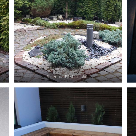
Rakennus ESM Laatukoti