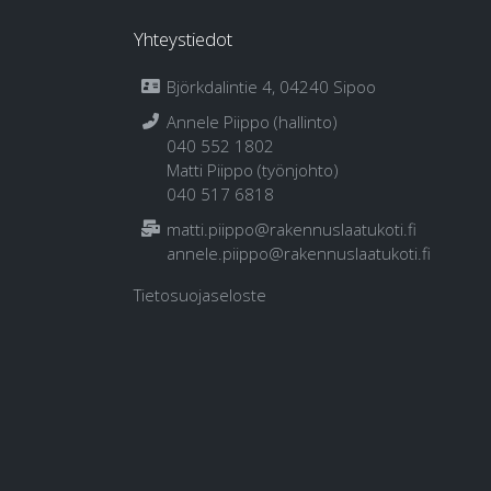
Yhteystiedot
Björkdalintie 4, 04240 Sipoo
Annele Piippo (hallinto)
040 552 1802
Matti Piippo (työnjohto)
040 517 6818
matti.piippo@rakennuslaatukoti.fi
annele.piippo@rakennuslaatukoti.fi
Tietosuojaseloste