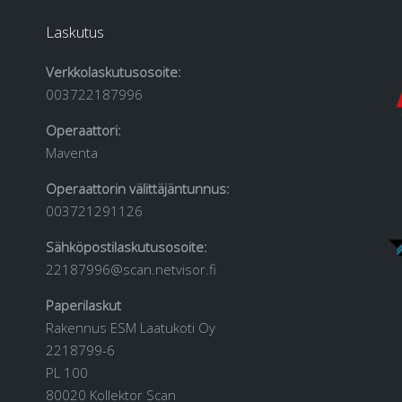
Laskutus
Verkkolaskutusosoite:
003722187996
Operaattori:
Maventa
Operaattorin välittäjäntunnus:
003721291126
Sähköpostilaskutusosoite:
22187996@scan.netvisor.fi
Paperilaskut
Rakennus ESM Laatukoti Oy
2218799-6
PL 100
80020 Kollektor Scan