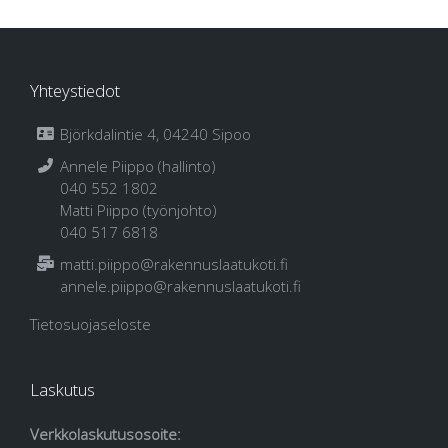
Yhteystiedot
Björkdalintie 4, 04240 Sipoo
Annele Piippo (hallinto)
040 552 1802
Matti Piippo (työnjohto)
040 517 6818
matti.piippo@rakennuslaatukoti.fi
annele.piippo@rakennuslaatukoti.fi
Tietosuojaseloste
Laskutus
Verkkolaskutusosoite: