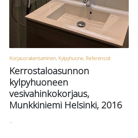
Posted
Korjausrakentaminen
Kylpyhuone
Referenssit
in
Kerrostaloasunnon
kylpyhuoneen
vesivahinkokorjaus,
Munkkiniemi Helsinki, 2016
…