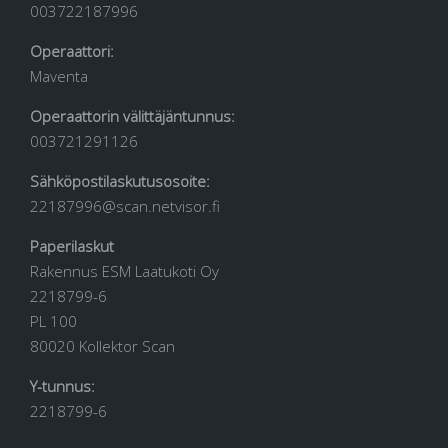
003722187996
Operaattori:
Maventa
Operaattorin välittäjäntunnus:
003721291126
Sähköpostilaskutusosoite:
22187996@scan.netvisor.fi
Paperilaskut
Rakennus ESM Laatukoti Oy
2218799-6
PL 100
80020 Kollektor Scan
Y-tunnus:
2218799-6