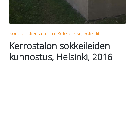
Posted
Korjausrakentaminen
Referenssit
Sokkelit
in
Kerrostalon sokkeileiden
kunnostus, Helsinki, 2016
…