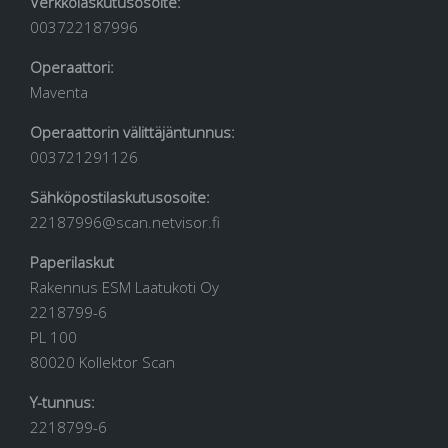
Verkkolaskutusosoite:
003722187996
Operaattori:
Maventa
Operaattorin välittäjäntunnus:
003721291126
Sähköpostilaskutusosoite:
22187996@scan.netvisor.fi
Paperilaskut
Rakennus ESM Laatukoti Oy
2218799-6
PL 100
80020 Kollektor Scan
Y-tunnus:
2218799-6