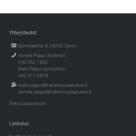
Yhteystiedot
Björkdalintie 4, 04240 Sipoo
Annele Piippo (hallinto)
040 552 1802
Matti Piippo (työnjohto)
040 517 6818
matti.piippo@rakennuslaatukoti.fi
annele.piippo@rakennuslaatukoti.fi
Tietosuojaseloste
Laskutus