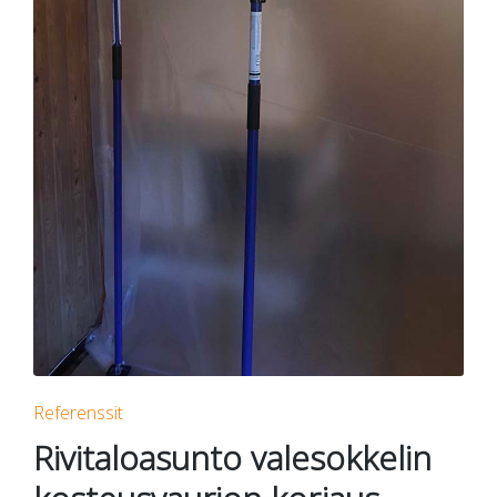
Posted
Referenssit
in
Rivitaloasunto valesokkelin