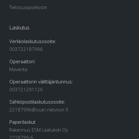
Tietosuojaseloste
Laskutus
Verkkolaskutusosoite:
003722187996
Operaattori:
Maventa
Operaattorin välittäjäntunnus:
003721291126
Sähköpostilaskutusosoite:
22187996@scan.netvisor.fi
Paperilaskut
Rakennus ESM Laatukoti Oy
2218799-6