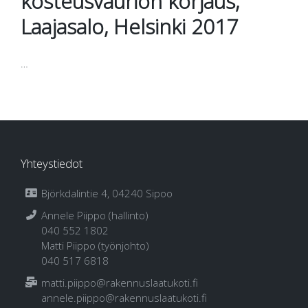
kosteusvaurion korjaus,
Laajasalo, Helsinki 2017
…
Yhteystiedot
Björkdalintie 4, 04240 Sipoo
Annele Piippo (hallinto)
040 552 1802
Matti Piippo (työnjohto)
040 517 6818
matti.piippo@rakennuslaatukoti.fi
annele.piippo@rakennuslaatukoti.fi